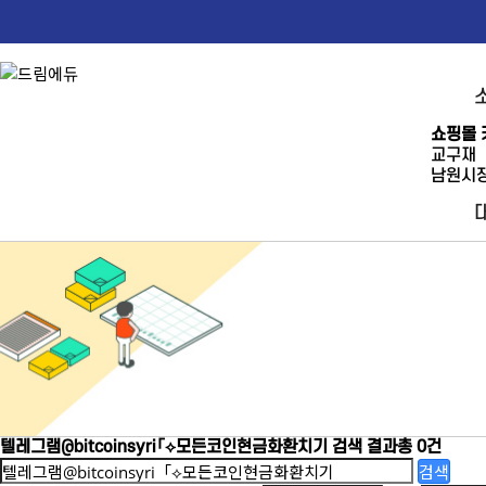
쇼핑몰 
교구재
남원시장
텔레그램@bitcoinsyri「⟡모든코인현금화환치기
검색 결과
총 0건
검색