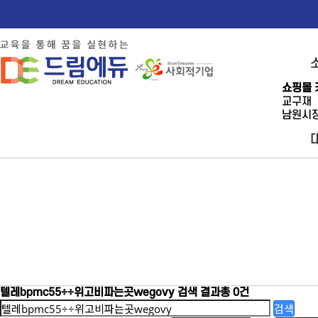
쇼핑몰 
교구재
남원시장
텔레bpmc55÷÷위고비파는곳wegovy
검색 결과
총 0건
검색