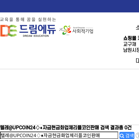
쇼핑몰 
교구재
남원시장
텔레@UPCOIN24♢♦자금현금화업체리플코인판매
검색 결과
총 0건
검색