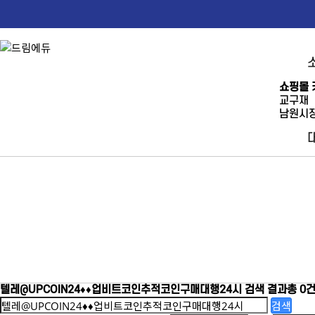
쇼핑몰 
교구재
남원시장
텔레@UPCOIN24♦♦업비트코인추적코인구매대행24시
검색 결과
총 0
검색