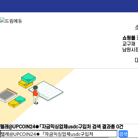
쇼핑몰 
교구재
남원시장
텔레@UPCOIN24✺「자금믹싱업체usdc구입처
검색 결과
총 0건
검색