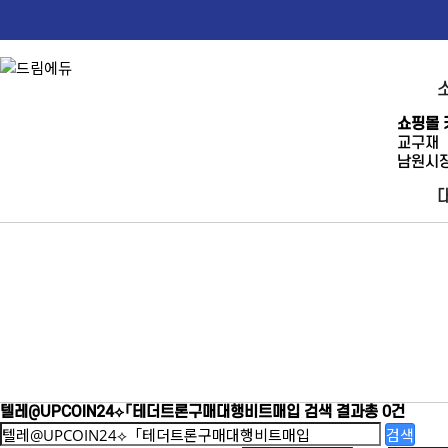
쇼핑몰 
교구재
남원시장
텔레@UPCOIN24⟡「테더트론구매대행비트매입
검색 결과
총 0건
검색