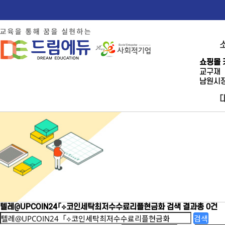
쇼핑몰 
교구재
남원시장
텔레@UPCOIN24「⟡코인세탁최저수수료리플현금화
검색 결과
총 0건
검색