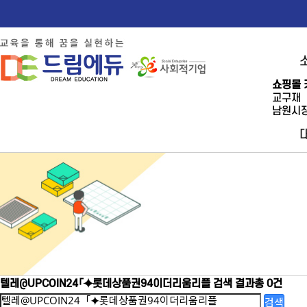
쇼핑몰 
교구재
남원시장
텔레@UPCOIN24「⯌롯데상품권94이더리움리플
검색 결과
총 0건
검색